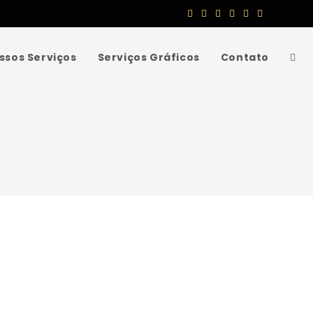
ssos Serviços
Serviços Gráficos
Contato
Alte
pesq
do
site