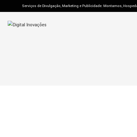
Ir
Serviços de Divulgação, Marketing e Publicidade. Montamos, Hosped
para
o
conteúdo